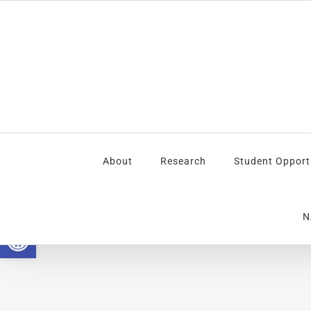
Skip
to
content
About
Research
Student Opport
N
Open toolbar