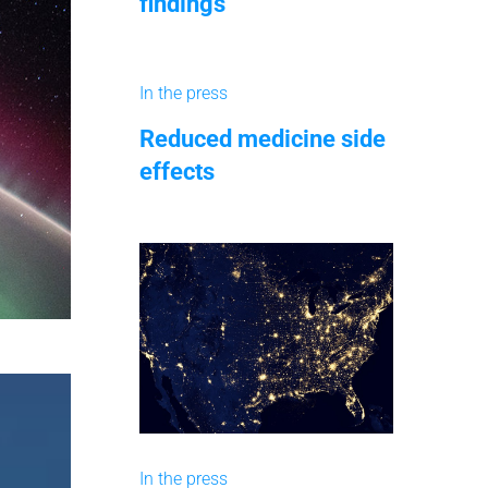
findings
In the press
Reduced medicine side
effects
In the press