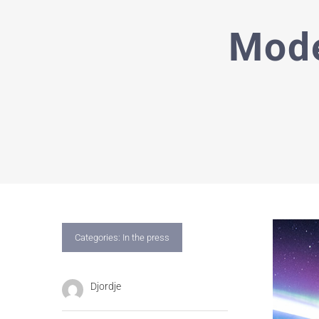
Mode
Categories:
In the press
Djordje