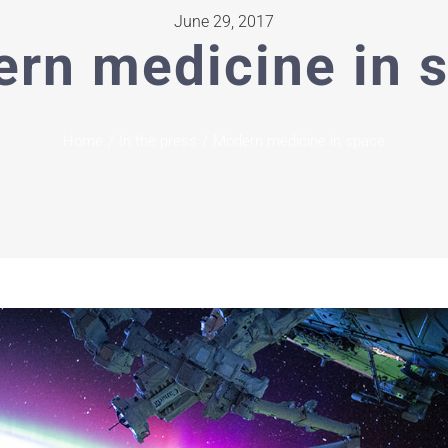
June 29, 2017
rn medicine in 
Home
/
In the press
/
Modern medicine in space